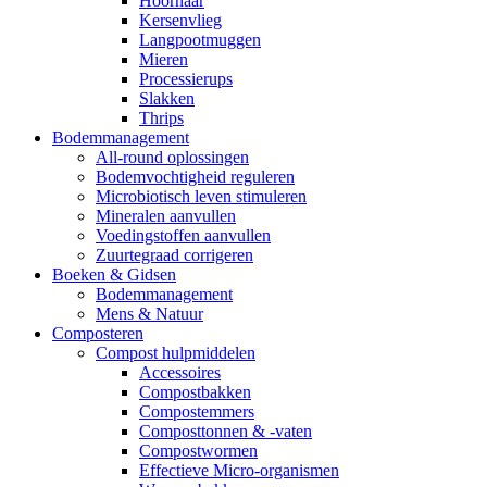
Hoornaar
Kersenvlieg
Langpootmuggen
Mieren
Processierups
Slakken
Thrips
Bodemmanagement
All-round oplossingen
Bodemvochtigheid reguleren
Microbiotisch leven stimuleren
Mineralen aanvullen
Voedingstoffen aanvullen
Zuurtegraad corrigeren
Boeken & Gidsen
Bodemmanagement
Mens & Natuur
Composteren
Compost hulpmiddelen
Accessoires
Compostbakken
Compostemmers
Composttonnen & -vaten
Compostwormen
Effectieve Micro-organismen