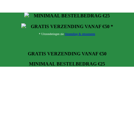
MINIMAAL BESTELBEDRAG €25
GRATIS VERZENDING VANAF €50 *
* Uitzonderingen zie
Verzending & retourneren
GRATIS VERZENDING VANAF €50
MINIMAAL BESTELBEDRAG €25