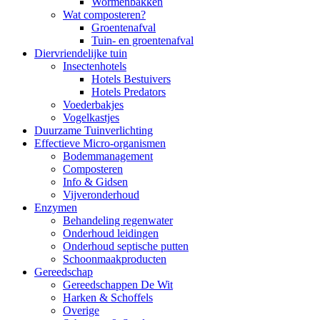
Wormenbakken
Wat composteren?
Groentenafval
Tuin- en groentenafval
Diervriendelijke tuin
Insectenhotels
Hotels Bestuivers
Hotels Predators
Voederbakjes
Vogelkastjes
Duurzame Tuinverlichting
Effectieve Micro-organismen
Bodemmanagement
Composteren
Info & Gidsen
Vijveronderhoud
Enzymen
Behandeling regenwater
Onderhoud leidingen
Onderhoud septische putten
Schoonmaakproducten
Gereedschap
Gereedschappen De Wit
Harken & Schoffels
Overige