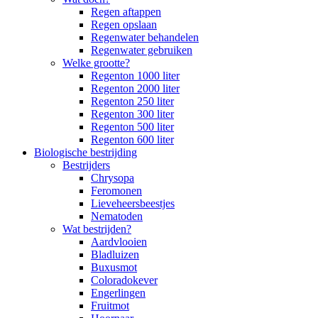
Regen aftappen
Regen opslaan
Regenwater behandelen
Regenwater gebruiken
Welke grootte?
Regenton 1000 liter
Regenton 2000 liter
Regenton 250 liter
Regenton 300 liter
Regenton 500 liter
Regenton 600 liter
Biologische bestrijding
Bestrijders
Chrysopa
Feromonen
Lieveheersbeestjes
Nematoden
Wat bestrijden?
Aardvlooien
Bladluizen
Buxusmot
Coloradokever
Engerlingen
Fruitmot