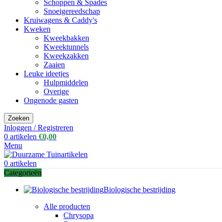
Schoppen & Spades
Snoeigereedschap
Kruiwagens & Caddy's
Kweken
Kweekbakken
Kweektunnels
Kweekzakken
Zaaien
Leuke ideetjes
Hulpmiddelen
Overige
Ongenode gasten
Zoeken
Inloggen / Registreren
0
artikelen
€
0,00
Menu
0
artikelen
Categorieën
Biologische bestrijding
Alle producten
Chrysopa