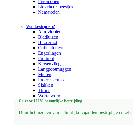
Feromonen
Lieveheersbeestjes
Nematoden
Wat bestrijden?
Aardvlooien
Bladluizen
Buxusmot
Coloradokever
Engerlingen
Fruitmot
Kersenvlieg
Langpootmuggen
Mieren
Processierups
Slakken
Thrips
Wortelworm
Ga voor 100% natuurlijke bestrijding
Door het inzetten van natuurlijke vijanden bestrijdt je enkel