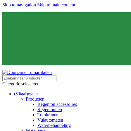
Skip to navigation
Skip to main content
Categorie selecteren
(Vitaal)water
Producten
Regenton accessoires
Regentonnen
Tuinkranen
Vulautomaten
Waterbehandeling
Wat doen?